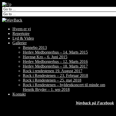
Hvem er vi
Repertoire
Lyd & Video
Gallerier
Bennebo 2013
Herlev Medborgerhus – 14. Marts 2015
Havnsø Kro – 6. Juni 2015
Herlev Medborgerhus – 12. Marts 2016
Herlev Medborgerhus – 18. Marts 2017
Rock i rendestenen 19. August 2017
Rock i Rendestenen – 23. Februar 2018
Rock i Rendestenen – 25. maj 2018
Rock i Rendestenen – hyldestkoncert til minde om
Henrik Bryder – 1. sep 2018
Kontakt
Wayback på Facebook